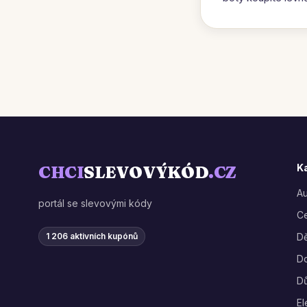
K
CHCI
SLEVOVÝKÓD
.CZ
A
portál se slevovými kódy
Ce
1 206 aktivních kupónů
Dě
D
D
El