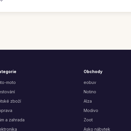
ategorie
Obchody
uto-moto
eobuv
stování
Notino
tské zboží
Alza
oprava
Modivo
ům a zahrada
Zoot
ektronika
Asko nábytek