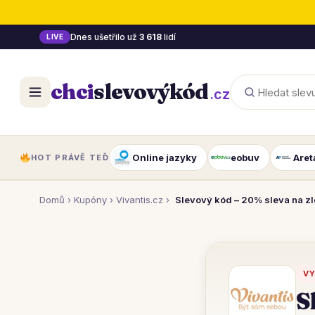
Dnes ušetřilo už
3 618
lidí
LIVE
chci
slevový
kód
.cz
Online jazyky
eobuv
Aret
HOT PRÁVĚ TEĎ
Domů
›
Kupóny
›
Vivantis.cz
›
Slevový kód – 20% sleva na z
VY
S