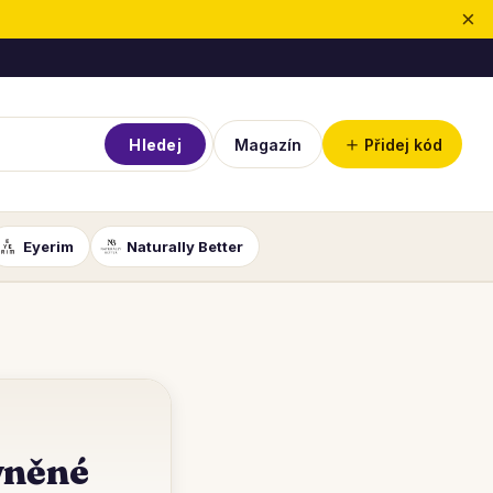
×
＋
Hledej
Magazín
Přidej kód
Eyerim
Naturally Better
evněné