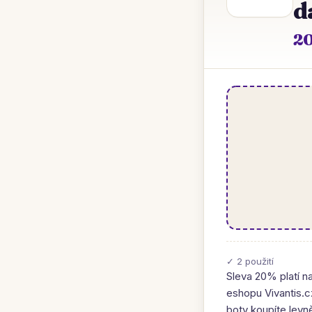
d
20
✓ 2 použití
Sleva 20% platí n
eshopu Vivantis.c
boty koupíte levně