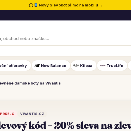
Nový Slevobot přímo na mobilu →
ační přípravky
New Balance
Kiibaa
TrueLife
levněné dámské boty na Vivantis
PRŠELO
VIVANTIS.CZ
levový kód – 20% sleva na zl