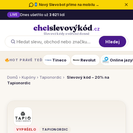
×
Nový Slevobot přímo na mobilu →
Dnes ušetřilo už
3 621
lidí
LIVE
chci
slevový
kód
.cz
Slevové kódy ověřené denně
Hledej
Tineco
Revolut
Online jazy
HOT PRÁVĚ TEĎ
Domů
›
Kupóny
›
Tapionordic
›
Slevový kód – 20% na
Tapionordic
VYPRŠELO
TAPIONORDIC