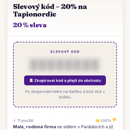
Slevový kód – 20% na
Tapionordic
20 % sleva
SLEVOVÝ KÓD
▒▒▒▒▒▒▒▒
Zkopírovat kód a přejít do obchodu
Po zkopírování klikni na tlačítko a kód vlož v
košíku.
✓ 11 použití
100%
Malá, rodinná firma
se sídlem v Pardubicích a již