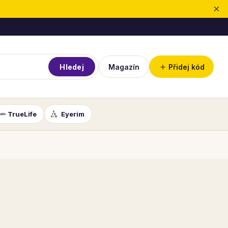
×
＋
Hledej
Magazín
Přidej kód
TrueLife
Eyerim