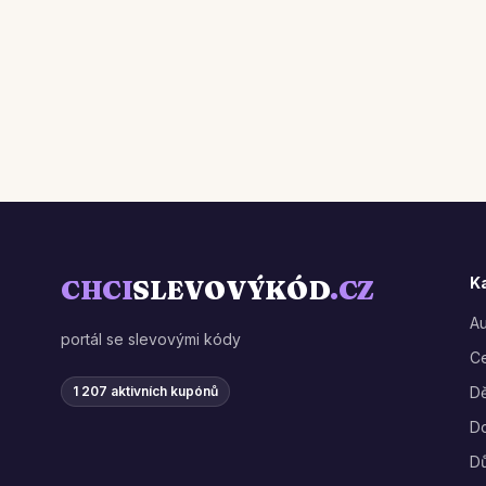
K
CHCI
SLEVOVÝKÓD
.CZ
A
portál se slevovými kódy
Ce
1 207 aktivních kupónů
Dě
D
D