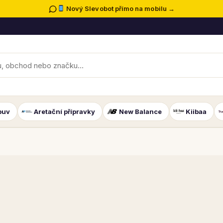
Nový Slevobot přímo na mobilu →
buv
Aretační přípravky
New Balance
Kiibaa