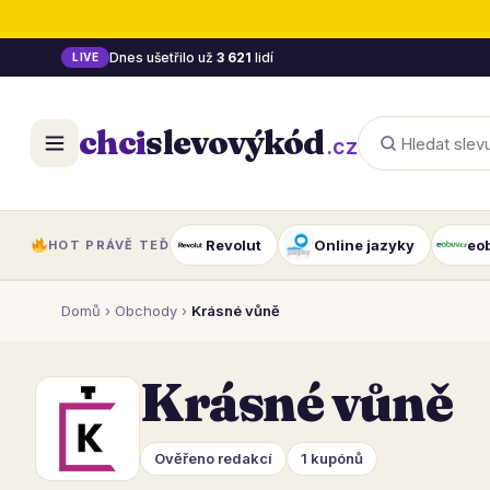
Dnes ušetřilo už
3 621
lidí
LIVE
chci
slevový
kód
.cz
Revolut
Online jazyky
eo
HOT PRÁVĚ TEĎ
Domů
›
Obchody
›
Krásné vůně
Krásné vůně
Ověřeno redakcí
1 kupónů