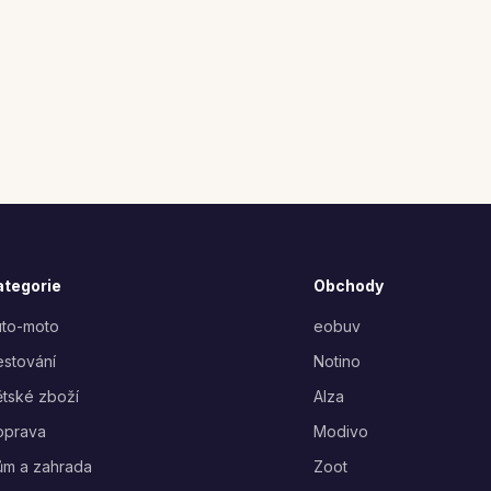
ategorie
Obchody
uto-moto
eobuv
stování
Notino
tské zboží
Alza
oprava
Modivo
ům a zahrada
Zoot