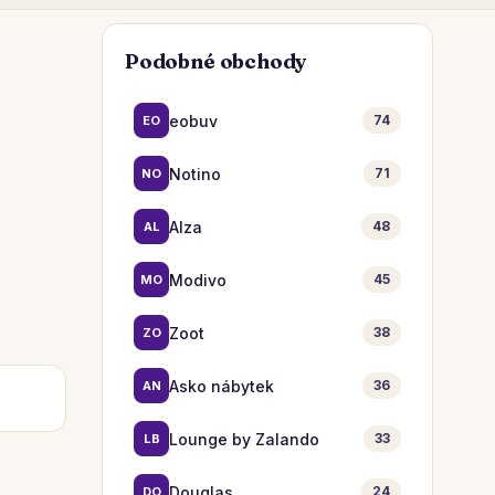
Podobné obchody
eobuv
74
EO
Notino
71
NO
Alza
48
AL
Modivo
45
MO
Zoot
38
ZO
Asko nábytek
36
AN
Lounge by Zalando
33
LB
Douglas
24
DO